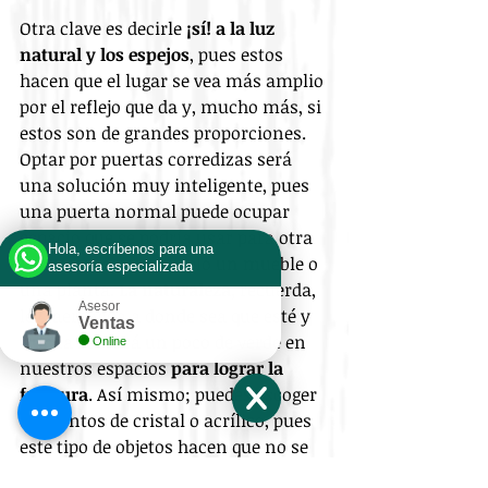
Otra clave es decirle 
¡sí! a la luz 
natural y los espejos
, pues estos 
hacen que el lugar se vea más amplio 
por el reflejo que da y, mucho más, si 
estos son de grandes proporciones. 
Optar por puertas corredizas será 
una solución muy inteligente, pues 
una puerta normal puede ocupar 
espacio que se podría usar para otra 
Hola, escríbenos para una
cosa, como por ejemplo un mueble o 
asesoría especializada
una planta. 
La naturaleza
, recuerda, 
Asesor
le traerá vida a donde sea que esté y 
Ventas
nunca sobrará un poco de verde en 
Online
nuestros espacios 
para lograr la 
frescura
. Así mismo; puedes escoger 
elementos de cristal o acrílico, pues 
este tipo de objetos hacen que no se 
sobresature el espacio ya que dejan 