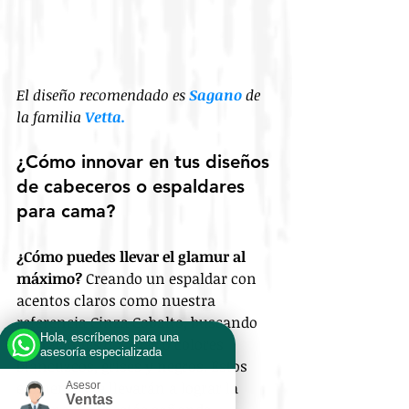
El diseño recomendado es 
Sagano
 de 
la familia 
Vetta.
¿Cómo innovar en tus diseños 
de cabeceros o espaldares 
para cama?
¿Cómo puedes llevar el glamur al 
máximo?
 Creando un espaldar con 
acentos claros como nuestra 
referencia Cinza Cobalto, buscando 
Hola, escríbenos para una
dilataciones doradas o colores 
asesoría especializada
blancuzcos, grises y negros. Estos 
elementos te llevarán a lograr la 
Asesor
Ventas