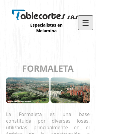
Especialistas en
Melamina
FORMALETA
La Formaleta es una base
constituida por diversas losas,
utilizadas principalmente en el