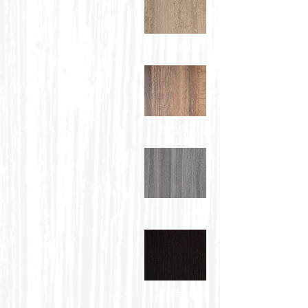
VIENÉS
AMARETTO
HUMO
WENGUE