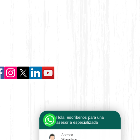
enos en:
Hola, escríbenos para una
asesoría especializada
Asesor
Ventas