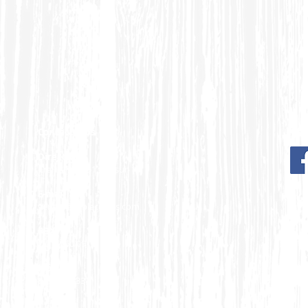
Sigu
Contactenos
Dirección
Cra 13 F No 51 - 16 sur
E-mail
ventas@tablecortes.com
PBX
(571) 760 0915
Móvil
317 516 1331